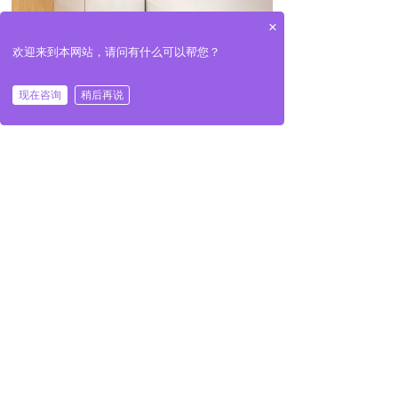
×
欢迎来到本网站，请问有什么可以帮您？
现在咨询
稍后再说
广州市执信中学教育国际交流与合作试
验基地学生宿舍
项目时间：
2022年10-11月
上一个：
贵阳供电局