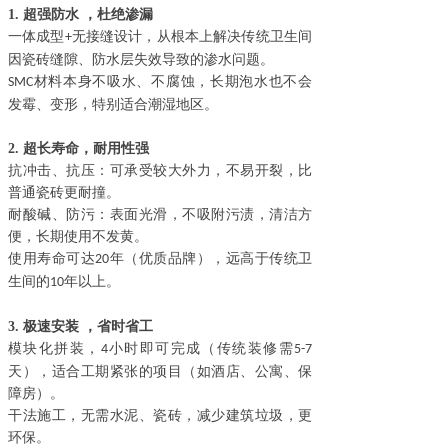
1.
超强防水
，杜绝渗漏
一体成型
无接缝设计，从根本上解决传统卫生间
+
因瓷砖缝隙、防水层失效导致的渗水问题。
材料本身不吸水、不腐蚀，长期泡水也不会
SMC
发霉、变形，特别适合潮湿地区。
2.
超长寿命，耐用性强
抗冲击、抗压：可承受较大外力，不易开裂，比
普通瓷砖更耐撞。
耐酸碱、防污：表面光滑，不吸附污渍，清洁方
便，长期使用不发黄。
使用寿命可达
年（优质品牌），远高于传统卫
20
生间的
年以上。
10
3.
极速安装
，省时省工
模块化拼装，
小时即可完成（传统装修需
4
5-7
天），适合工期紧张的项目（如酒店、公寓、保
障房）。
干法施工，无需水泥、瓷砖，减少建筑垃圾，更
环保。