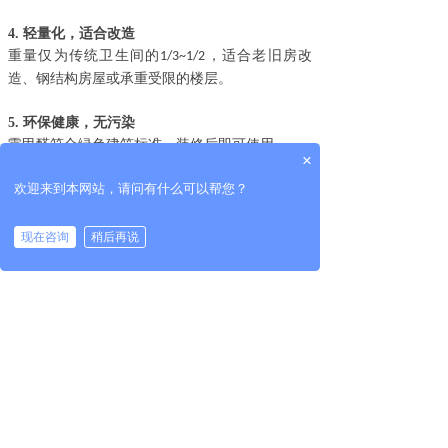
4.
轻量化，适合改造
重量仅为传统卫生间的
，适合老旧房改
1/3~1/2
造、钢结构房屋或承重受限的楼层。
5.
环保健康，无污染
零甲醛符合绿色建筑标准，装修后即可使用。
×
部分品牌材料可回收，减少资源浪费。
欢迎来到本网站，请问有什么可以帮您？
适用场景推荐
酒店、公寓、宿舍
——快装、低成本、易维护
现在咨询
稍后再说
老旧房改造
——无需砸墙，直接覆盖原卫生间。
租房、临时建筑
——可拆卸重复利用。
整体卫生间在防水性、耐用性、施工速度上
SMC
优势明显，适合工程批量使用或快需求。
上一篇：
从材料特性和使用体验维度......
下一篇：
GRC瓷砖整体卫生间有什......